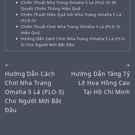
Chiến Thuật Nha Trang Omaha 5 Lá (PLO-5): Bí
Quyết Chiến Thắng Hiệu Quả
Chiến Thuật Hiệu Quả Với Nha Trang Omaha 5 Lá
(PLO-5)
Chiến Thuật Chơi Nha Trang Omaha 5 Lá (PLO-5)
Hiệu Quả
Hướng Dẫn Cách Chơi Nha Trang Omaha 5 Lá (PLO-
5) Cho Người Mới Bắt Đầu
Hướng Dẫn Cách
Hướng Dẫn Tăng Tỷ
Chơi Nha Trang
Lệ Hoa Hồng Cao
Omaha 5 Lá (PLO-5)
Tại Hồ Chí Minh
Cho Người Mới Bắt
Đầu